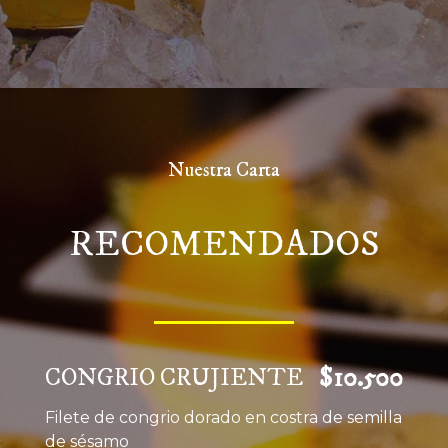
Nuestra Carta
RECOMENDADOS
$10.500
CONGRIO CRUJIENTE
Filete de congrio dorado en costra de semilla
de sésamo