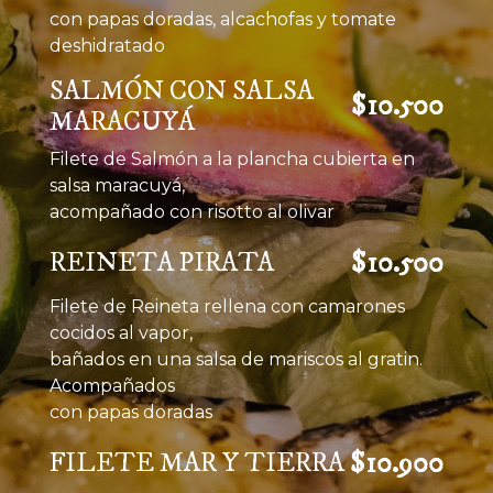
con papas doradas, alcachofas y tomate
deshidratado
SALMÓN CON SALSA
$10.500
MARACUYÁ
Filete de Salmón a la plancha cubierta en
salsa maracuyá,
acompañado con risotto al olivar
$10.500
REINETA PIRATA
Filete de Reineta rellena con camarones
cocidos al vapor,
bañados en una salsa de mariscos al gratin.
Acompañados
con papas doradas
$10.900
FILETE MAR Y TIERRA